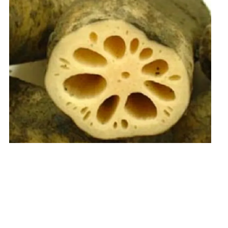
菜
【
加
賀
れ
ん
こ
ん
】
約
1
k
箱
⇒
送
料
無
料
ク
ー