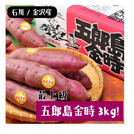
ブ
ラ
ン
ド
さ
つ
ま
い
も
【
五
郎
島
金
時
】
3
k
g