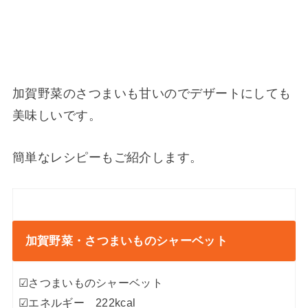
A
m
a
z
o
n
加賀野菜のさつまいも甘いのでデザートにしても
美味しいです。
簡単なレシピーもご紹介します。
加賀野菜・さつまいものシャーベット
☑さつまいものシャーベット
☑エネルギー 222kcal