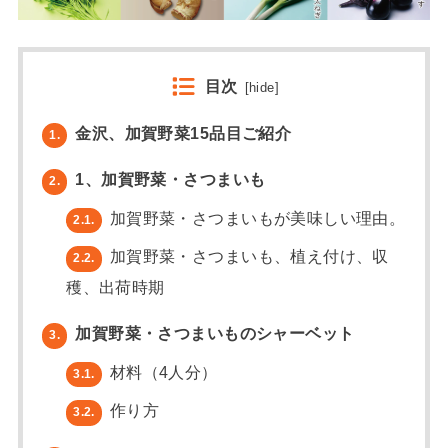
目次
[
hide
]
金沢、加賀野菜15品目ご紹介
1.
1、加賀野菜・さつまいも
2.
加賀野菜・さつまいもが美味しい理由。
2.1.
加賀野菜・さつまいも、植え付け、収
2.2.
穫、出荷時期
加賀野菜・さつまいものシャーベット
3.
材料（4人分）
3.1.
作り方
3.2.