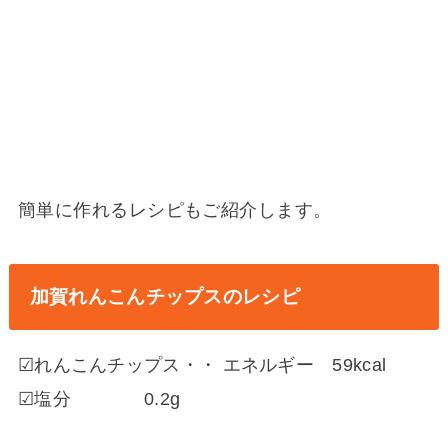
楽
天
市
場
A
m
a
z
o
n
簡単に作れるレシピもご紹介します。
加賀れんこんチップスのレシピ
☑れんこんチップス・・ エネルギー 59kcal
☑塩分 0.2g