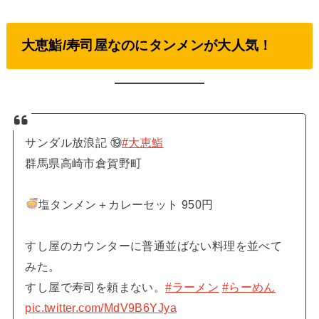
大恵鮨/寿司屋なのにタンメンが大人気！
サンダル放浪記 ⑲
#大恵鮨
群馬県高崎市倉賀野町
塩タンメン＋カレーセット 950円
すし屋のカウンターに普通並ばない料理を並べて
みた。
すし屋で寿司を頼まない。
#ラーメン
#らーめん
pic.twitter.com/MdV9B6YJya