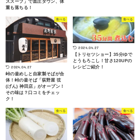
ススープ」で血圧ダウン、体
重も落ちる！
食べる
食べる
2024.04.27
【トリセツショー】35分ゆで
とうもろこし！甘さ120UPの
レシピご紹介！
2024.04.27
峠の釜めしと自家製そばが合
体！峠の釜そば「荻野屋 弦
(げん) 神田店」がオープン！
その味は？口コミをチェッ
ク！
食べる
食べる