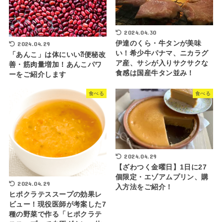
2024.04.30
伊達のくら・牛タンが美味
2024.04.29
い！希少牛パナマ、ニカラグ
「あんこ」は体にいい⁈便秘改
ア産、サシが入りサクサクな
善・筋肉量増加！あんこパワ
食感は国産牛タン並み！
ーをご紹介します
食べる
食べる
2024.04.29
【ざわつく金曜日】1日に27
個限定・エゾアムプリン、購
2024.04.29
入方法をご紹介！
ヒポクラテススープの効果レ
ビュー！現役医師が考案した7
種の野菜で作る「ヒポクラテ