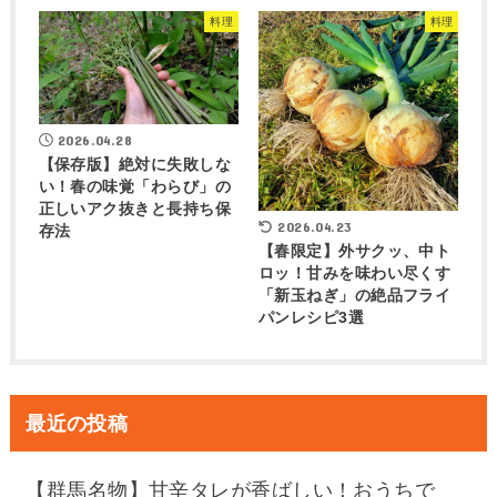
料理
料理
2026.04.28
【保存版】絶対に失敗しな
い！春の味覚「わらび」の
正しいアク抜きと長持ち保
2026.04.23
存法
【春限定】外サクッ、中ト
ロッ！甘みを味わい尽くす
「新玉ねぎ」の絶品フライ
パンレシピ3選
最近の投稿
【群馬名物】甘辛タレが香ばしい！おうちで