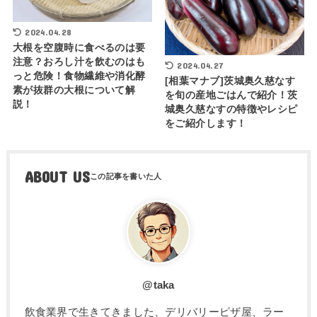
2024.04.28
大根を空腹時に食べるのは要
注意？おろし汁を飲むのはも
2024.04.27
っと危険！食物繊維や消化酵
[相葉マナブ]茨城奥久慈なす
素が抜群の大根について解
を旬の産地ごはんで紹介！茨
説！
城奥久慈なすの特徴やレシピ
をご紹介します！
ABOUT US
@taka
飲食業界で生きてきました、デリバリーピザ屋、ラー