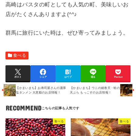
高崎はパスタの町としても人気の町、美味しいお
店がたくさんありますよ(^^♪
群馬に旅行にいた時は、ぜひ寄ってみましょう。
食べる
ポスト
シェア
はてブ
送る
Pocket
【かまいまち】お寿司屋さんの濃厚
【かまいまち】ウニの細巻天・蛤の
塩タンメン 大恵鮨のお店情報！
天ぷら もっこすのお店情報！
RECOMMEND
食べる
食べる