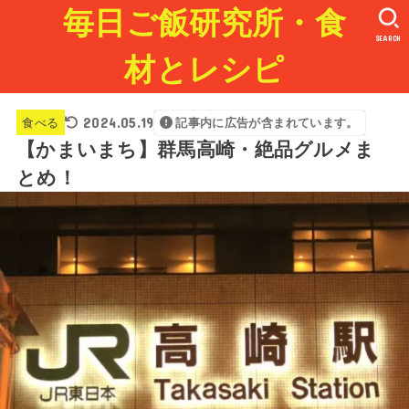
毎日ご飯研究所・食
SEARCH
材とレシピ
2024.05.19
食べる
記事内に広告が含まれています。
【かまいまち】群馬高崎・絶品グルメま
とめ！