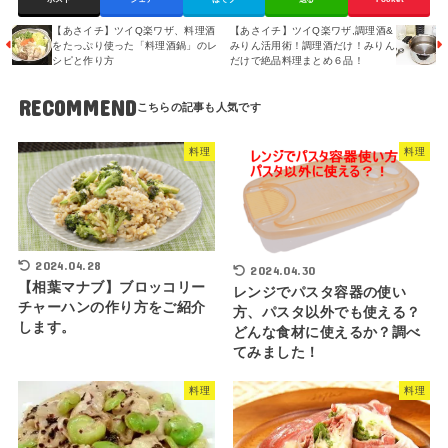
ポスト
シェア
はてブ
送る
Pocket
【あさイチ】ツイQ楽ワザ、料理酒
【あさイチ】ツイQ楽ワザ,調理酒&
をたっぷり使った「料理酒鍋」のレ
みりん活用術！調理酒だけ！みりん
シピと作り方
だけで絶品料理まとめ６品！
RECOMMEND
料理
料理
2024.04.28
2024.04.30
【相葉マナブ】ブロッコリー
レンジでパスタ容器の使い
チャーハンの作り方をご紹介
方、パスタ以外でも使える？
します。
どんな食材に使えるか？調べ
てみました！
料理
料理