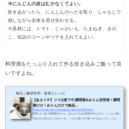
※にんじんの皮はむかなくてよい。
炊きあがったら、にんじんのへたを取り、しゃもじで
崩しながら全体を混ぜ合わせる。
※具材には、トマト、じゃがいも、たまねぎ、きの
こ、缶詰のコーンやツナを入れてもよい。
料理酒をたっぷり入れて作る炊き込みご飯って良
いですよね。
毎日ご飯研究所・食材とレシピ
【あさイチ】ツイQ楽ワザ,調理酒&みりん活用術！調理
酒だけ！みりんだけで絶品...
https://grab-the-information.life/10093.html
料理によく使う料理酒やみりん。ほとんどの人は料理を作るときに「レシピに書い
てあるから何となく入れている…」そんな使い方が多いのではないでしょうか。
【あさイチ】では浅間桃子さん（料理酒メーカー社員）佐藤恵美さん（栄養士／本
みりん研究所 所長）が、料理酒とみりんの特徴を生かした料理の作り方を教えて