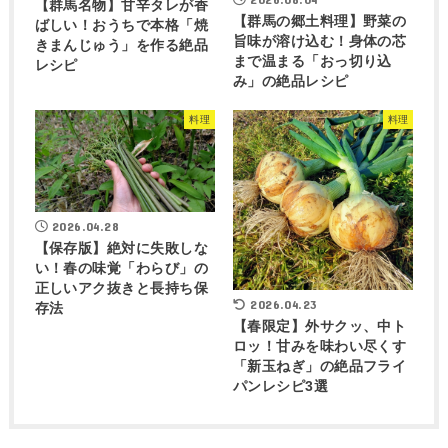
【群馬名物】甘辛タレが香
【群馬の郷土料理】野菜の
ばしい！おうちで本格「焼
旨味が溶け込む！身体の芯
きまんじゅう」を作る絶品
まで温まる「おっ切り込
レシピ
み」の絶品レシピ
料理
料理
2026.04.28
【保存版】絶対に失敗しな
い！春の味覚「わらび」の
正しいアク抜きと長持ち保
2026.04.23
存法
【春限定】外サクッ、中ト
ロッ！甘みを味わい尽くす
「新玉ねぎ」の絶品フライ
パンレシピ3選