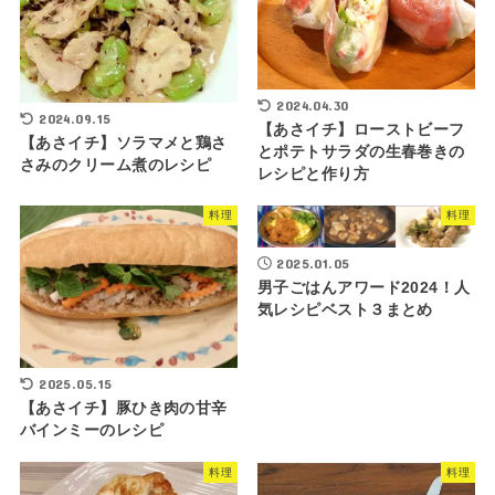
2024.04.30
2024.09.15
【あさイチ】ローストビーフ
【あさイチ】ソラマメと鶏さ
とポテトサラダの生春巻きの
さみのクリーム煮のレシピ
レシピと作り方
料理
料理
2025.01.05
男子ごはんアワード2024！人
気レシピベスト３まとめ
2025.05.15
【あさイチ】豚ひき肉の甘辛
バインミーのレシピ
料理
料理