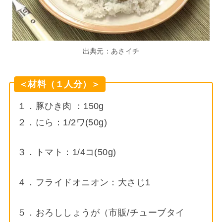
出典元：あさイチ
＜材料（１人分）＞
１．豚ひき肉 ：150g
２．にら：1/2ワ(50g)
３．トマト：1/4コ(50g)
４．フライドオニオン：大さじ1
５．おろししょうが（市販/チューブタイ