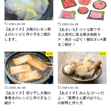
2024.04.28
2024.04.28
【あさイチ】大根のレモン和
【あさいち】ツイＱ楽ワザ・
えのレシピと作り方をご紹介
大人世代に送る焼き肉術Ｓ
します。
Ｐ・肉さっぱり！秘伝タレ4選
をご紹介！
料理
料理
2025.05.02
2024.04.30
【あさイチ】切り干し大根の
【あさイチ】みんなゴハンだ
春巻きのレシピと作り方をご
よ～「荻野さん家のおでん」
紹介！
の材料と作り方