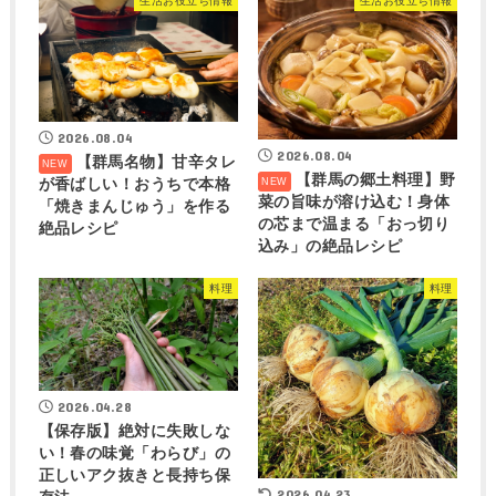
生活お役立ち情報
生活お役立ち情報
2026.08.04
2026.08.04
【群馬名物】甘辛タレ
【群馬の郷土料理】野
が香ばしい！おうちで本格
菜の旨味が溶け込む！身体
「焼きまんじゅう」を作る
の芯まで温まる「おっ切り
絶品レシピ
込み」の絶品レシピ
料理
料理
2026.04.28
【保存版】絶対に失敗しな
い！春の味覚「わらび」の
正しいアク抜きと長持ち保
2026.04.23