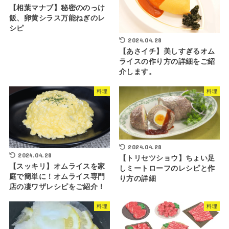
【相葉マナブ】秘密ののっけ
飯、卵黄シラス万能ねぎのレ
シピ
2024.04.28
【あさイチ】美しすぎるオム
ライスの作り方の詳細をご紹
介します。
料理
料理
2024.04.28
2024.04.28
【トリセツショウ】ちょい足
【スッキリ】オムライスを家
しミートローフのレシピと作
庭で簡単に！オムライス専門
り方の詳細
店の凄ワザレシピをご紹介！
料理
料理