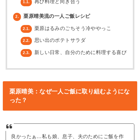
再び料理と向き合う
1.1.
栗原晴美流の一人ご飯レシピ
2.
栗原はるみのごちそう冷ややっこ
2.1.
思い出のポテトサラダ
2.2.
新しい日常、自分のために料理する喜び
2.3.
栗原晴美：なぜ一人ご飯に取り組むようにな
った？
良かったぁ…私も娘、息子、夫のためにご飯を作