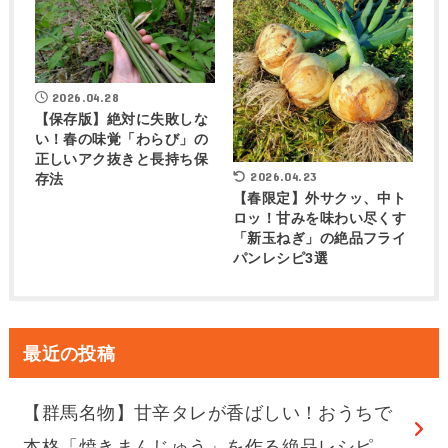
2026.04.28
【保存版】絶対に失敗しな
い！春の味覚「わらび」の
正しいアク抜きと長持ち保
2026.04.23
存法
【春限定】外サクッ、中ト
ロッ！甘みを味わい尽くす
「新玉ねぎ」の絶品フライ
パンレシピ3選
最近の投稿
【群馬名物】甘辛タレが香ばしい！おうちで
本格「焼きまんじゅう」を作る絶品レシピ