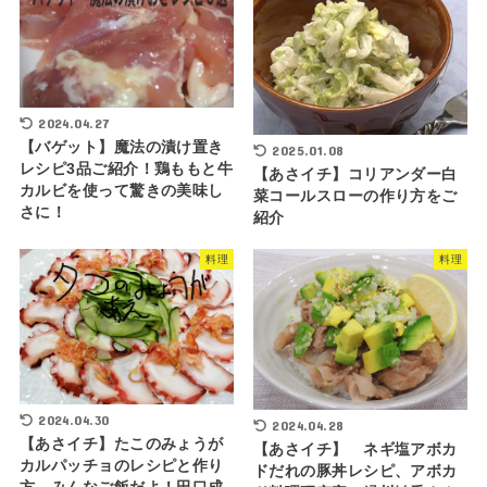
2024.04.27
【バゲット】魔法の漬け置き
2025.01.08
レシピ3品ご紹介！鶏ももと牛
【あさイチ】コリアンダー白
カルビを使って驚きの美味し
菜コールスローの作り方をご
さに！
紹介
料理
料理
2024.04.30
2024.04.28
【あさイチ】たこのみょうが
【あさイチ】 ネギ塩アボカ
カルパッチョのレシピと作り
ドだれの豚丼レシピ、アボカ