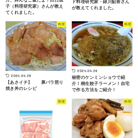
方、みんなご飯だよ！田口成
ド料理研究家・緑川鮎香さん
子（料理研究家）さんが教え
が教えてくれました。
てくれました。
料理
料理
2024.04.28
2024.04.28
秘密のケンミンショウで紹
【あさイチ】 豚バラ照り
介！桐生餃子ラーメン！自宅
焼き丼のレシピ
で作る方法をご紹介！
料理
料理