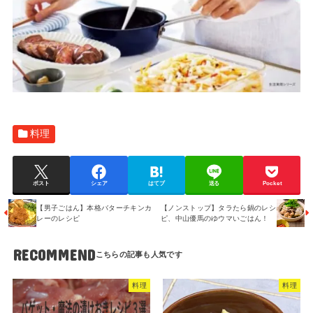
料理
ポスト
シェア
はてブ
送る
Pocket
【男子ごはん】本格バターチキンカ
【ノンストップ】タラたら鍋のレシ
レーのレシピ
ピ、中山優馬のゆウマいごはん！
RECOMMEND
料理
料理