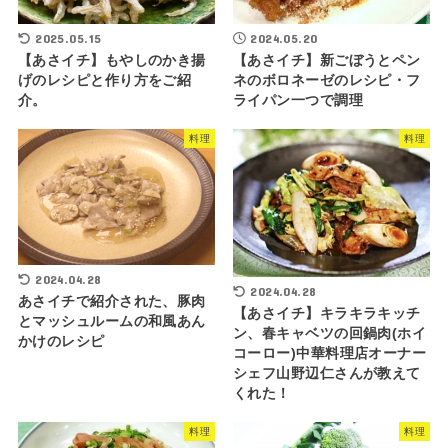
2025.05.15
2024.05.20
【あさイチ】もやしのかき揚
【あさイチ】新ごぼうとペン
げのレシピと作り方をご紹
ネのボロネーゼのレシピ・フ
介。
ライパン一つで調理
料理
料理
2024.04.28
2024.04.28
あさイチで紹介された、豚肉
【あさイチ】キラキラキッチ
とマッシュルームの和風あん
ン、春キャベツの回鍋肉(ホイ
かけのレシピ
コーロー)中華料理店オーナー
シェフ山野辺仁さんが教えて
くれた！
料理
料理