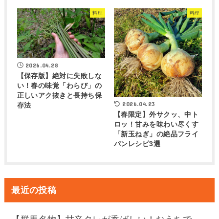
料理
料理
2026.04.28
【保存版】絶対に失敗しな
い！春の味覚「わらび」の
正しいアク抜きと長持ち保
2026.04.23
存法
【春限定】外サクッ、中ト
ロッ！甘みを味わい尽くす
「新玉ねぎ」の絶品フライ
パンレシピ3選
最近の投稿