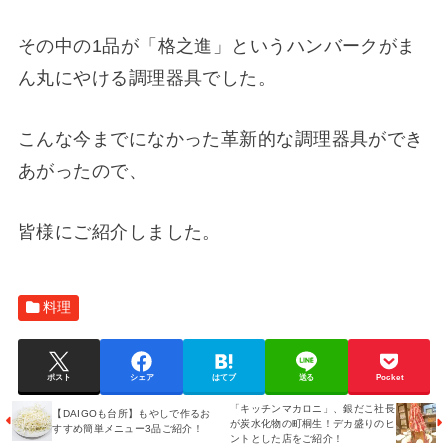
その中の1品が「格之進」というハンバークがま
ん丸にやける調理器具でした。
こんな今までになかった革新的な調理器具ができ
あがったので、
皆様にご紹介しました。
料理
ポスト
シェア
はてブ
送る
Pocket
「キッチンマカロニ」、銀だこ社長
【DAIGOも台所】もやしで作るお
が炭水化物の町桐生！デカ盛りのヒ
すすめ簡単メニュー3品ご紹介！
ントとした店をご紹介！