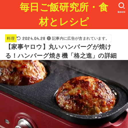
毎日ご飯研究所・食
SEARCH
材とレシピ
2024.04.28
料理
記事内に広告が含まれています。
【家事ヤロウ】丸いハンバーグが焼け
る！ハンバーグ焼き機「格之進」の詳細