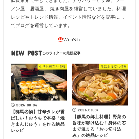
飲食業界で生きてきました、デリバリーピザ屋、ラー
メン屋、居酒屋、 焼き肉屋を経営していました。料理
レシピやトレンド情報、イベント情報などを記事にし
てブログを運営しています。
NEW POST
生活お役立ち情報
生活お役立ち情報
2026.08.04
2026.08.04
【群馬名物】甘辛タレが香
【群馬の郷土料理】野菜の
ばしい！おうちで本格「焼
旨味が溶け込む！身体の芯
きまんじゅう」を作る絶品
まで温まる「おっ切り込
レシピ
み」の絶品レシピ