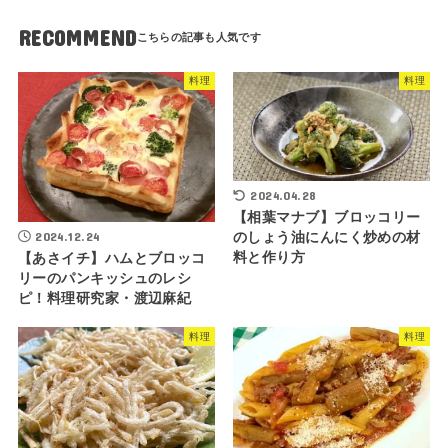
RECOMMEND
料理
料理
2024.04.28
【相葉マナブ】ブロッコリー
2024.12.24
のしょう油にんにく炒めの材
料と作り方
【あさイチ】ハムとブロッコ
リーのパンキッシュのレシ
ピ！料理研究家・渡辺麻紀
料理
料理