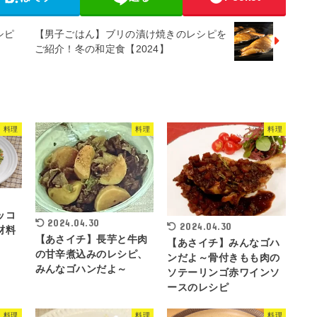
シピ
【男子ごはん】ブリの漬け焼きのレシピを
ご紹介！冬の和定食【2024】
料理
料理
料理
ッコ
2024.04.30
2024.04.30
材料
【あさイチ】長芋と牛肉
【あさイチ】みんなゴハ
の甘辛煮込みのレシピ、
ンだよ～骨付きもも肉の
みんなゴハンだよ～
ソテーリンゴ赤ワインソ
ースのレシピ
料理
料理
料理