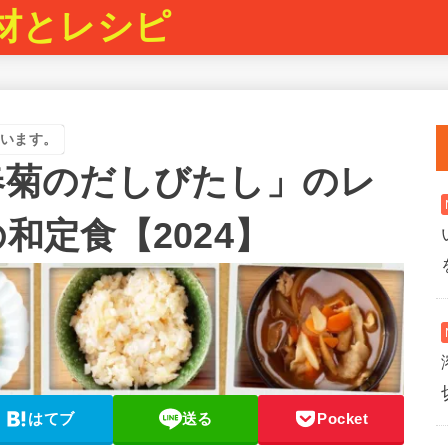
材とレシピ
います。
春菊のだしびたし」のレ
和定食【2024】
はてブ
送る
Pocket