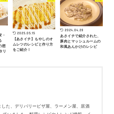
2024.04.28
2025.05.15
家・
あさイチで紹介された、
【あさイチ】もやしのオ
る
豚肉とマッシュルームの
ムレツのレシピと作り方
の想
和風あんかけのレシピ
をご紹介！
タリ
ました、デリバリーピザ屋、ラーメン屋、居酒