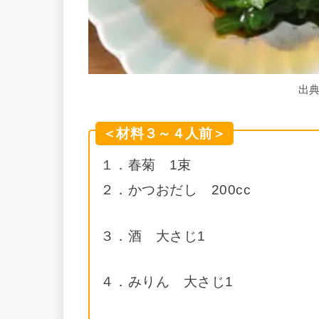
出
＜材料３～４人前＞
１．春菊 1束
２．かつおだし 200cc
３．酒 大さじ1
４．みりん 大さじ1