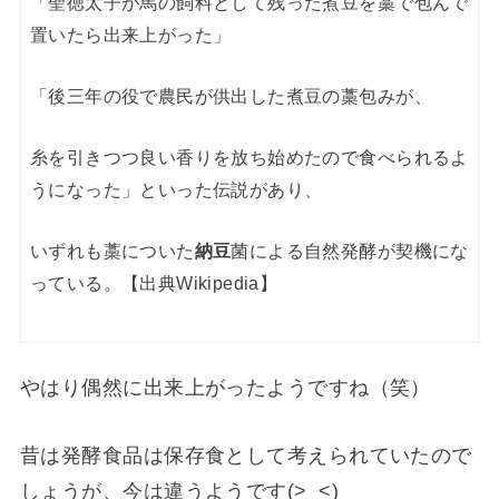
「聖徳太子が馬の飼料として残った煮豆を藁で包んで
置いたら出来上がった」
「後三年の役で農民が供出した煮豆の藁包みが、
糸を引きつつ良い香りを放ち始めたので食べられるよ
うになった」といった伝説があり、
いずれも藁についた
納豆
菌による自然発酵が契機にな
っている。【出典Wikipedia】
やはり偶然に出来上がったようですね（笑）
昔は発酵食品は保存食として考えられていたので
しょうが、今は違うようです(>_<)