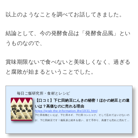
以上のようなことを調べてお話してきました。
結論として、今の発酵食品は「発酵食品風」とい
うものなので、
賞味期限ないで食べないと美味しくなく、過ぎる
と腐敗が始まるということでした。
毎日ご飯研究所・食材とレシピ
【口コミ】下仁田納豆にんきの秘密！ほかの納豆との違
いは？高価なのに売れる理由
https://grab-the-information.life/1931.html
下仁田名物といえば、下仁田ネギ、下仁田コンニャク、そして忘れてはいけないの
が、下仁田納豆です！備長炭と経木を使い、全て手作り、高価でも売れに売れてい
る下仁田納豆を調べてみました。下仁田納豆、ＳＮＳでも評判ですよ！ 下仁田納
豆 下仁田納豆 口コミ 下仁田納豆 下仁田納豆 下仁田納豆店舗口コミも評判良
いです！ｈｓｈｓ7133さん50代 男性購入者レビュー投稿30件お気に入りレビュア