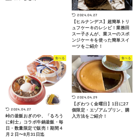
2024.04.27
【ヒルナンデス】超簡単トリ
ュフケーキのレシピ！業務田
スー子さんが、業スーのスポ
ンジケーキを使った簡単スイ
ーツをご紹介！
食べる
食べる
2024.04.29
【ざわつく金曜日】1日に27
2024.04.27
個限定・エゾアムプリン、購
峠の釜飯おぎのや、「るろう
入方法をご紹介！
に剣士」コラボ牛鍋釜飯・毎
日・数量限定で販売！期間４
月２日〜8月31日迄