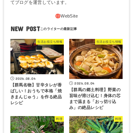
てブログを運営しています。
NEW POST
生活お役立ち情報
生活お役立ち情報
2026.08.04
2026.08.04
【群馬名物】甘辛タレが香
【群馬の郷土料理】野菜の
ばしい！おうちで本格「焼
旨味が溶け込む！身体の芯
きまんじゅう」を作る絶品
まで温まる「おっ切り込
レシピ
み」の絶品レシピ
料理
料理