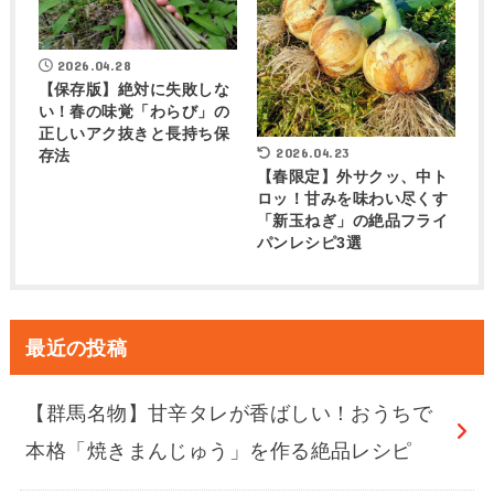
2026.04.28
【保存版】絶対に失敗しな
い！春の味覚「わらび」の
正しいアク抜きと長持ち保
2026.04.23
存法
【春限定】外サクッ、中ト
ロッ！甘みを味わい尽くす
「新玉ねぎ」の絶品フライ
パンレシピ3選
最近の投稿
【群馬名物】甘辛タレが香ばしい！おうちで
本格「焼きまんじゅう」を作る絶品レシピ