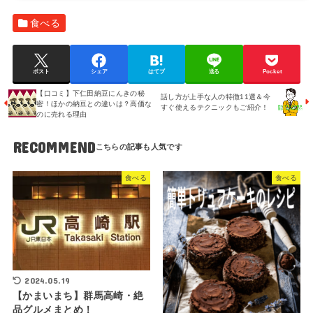
ーに登録52020-12-13これからも美味しい納豆をお願いします！！～～～～～～～
～～～～～～ｈｓ...
食べる
ポスト
シェア
はてブ
送る
Pocket
【口コミ】下仁田納豆にんきの秘
話し方が上手な人の特徴11選＆今
密！ほかの納豆との違いは？高価な
すぐ使えるテクニックもご紹介！
のに売れる理由
RECOMMEND
食べる
食べる
2024.05.19
【かまいまち】群馬高崎・絶
品グルメまとめ！