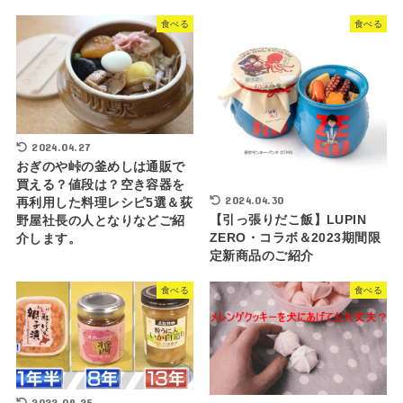
食べる
食べる
2024.04.27
おぎのや峠の釜めしは通販で
買える？値段は？空き容器を
2024.04.30
再利用した料理レシピ5選＆荻
【引っ張りだこ飯】LUPIN
野屋社長の人となりなどご紹
ZERO・コラボ＆2023期間限
介します。
定新商品のご紹介
食べる
食べる
2022.09.25