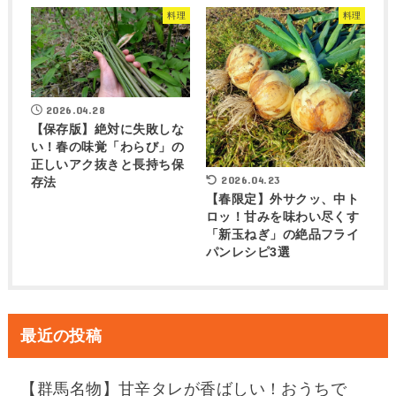
料理
料理
2026.04.28
【保存版】絶対に失敗しな
い！春の味覚「わらび」の
正しいアク抜きと長持ち保
2026.04.23
存法
【春限定】外サクッ、中ト
ロッ！甘みを味わい尽くす
「新玉ねぎ」の絶品フライ
パンレシピ3選
最近の投稿
【群馬名物】甘辛タレが香ばしい！おうちで