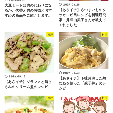
2024.04.28
大豆ミートは肉の代わりにな
【あさイチ】さつまいものタ
るか、代替え肉の特徴とおす
ッカルビ風レシピを料理研究
すめの商品をご紹介します。
家・井澤由美子さんが教えて
くれました
料理
料理
2024.04.30
2024.09.15
【あさイチ】下味冷凍した鶏
【あさイチ】ソラマメと鶏さ
むねを使った「親子丼」のレ
さみのクリーム煮のレシピ
シピ
料理
料理