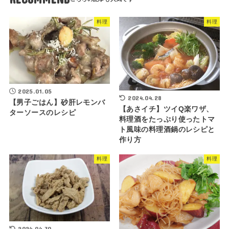
料理
料理
2025.01.05
2024.04.28
【男子ごはん】砂肝レモンバ
【あさイチ】ツイQ楽ワザ、
ターソースのレシピ
料理酒をたっぷり使ったトマ
ト風味の料理酒鍋のレシピと
作り方
料理
料理
2024.04.30