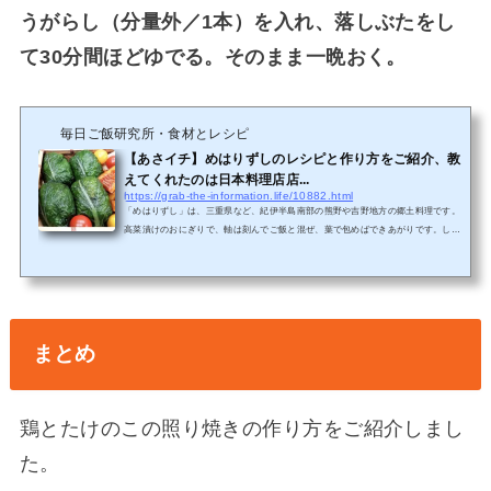
うがらし（分量外／1本）を入れ、落しぶたをし
て30分間ほどゆでる。そのまま一晩おく。
毎日ご飯研究所・食材とレシピ
【あさイチ】めはりずしのレシピと作り方をご紹介、教
えてくれたのは日本料理店店...
https://grab-the-information.life/10882.html
「めはりずし」は、三重県など、紀伊半島南部の熊野や吉野地方の郷土料理です。
高菜漬けのおにぎりで、軸は刻んでご飯と混ぜ、葉で包めばできあがりです。しゃ
きしゃきの歯ごたえと高菜漬けの素朴な味わいが後を引くおいしさですよ(^o^) 出
典あさイチ「めはりずし」の材料と作り方材料 2人分(4コ) 高菜漬けの葉・・・4～
8枚 ご飯温かいもの・・400g作り方1、高菜漬けの葉の軸部分を切り取り、細かく
刻んで、ご飯と混ぜ合わせる。2、ご飯を丸く握り、高菜漬けでご飯が見えなくな
るように巻く。高菜の葉の大きさによって、1～2枚を使っ...
まとめ
鶏とたけのこの照り焼きの作り方をご紹介しまし
た。