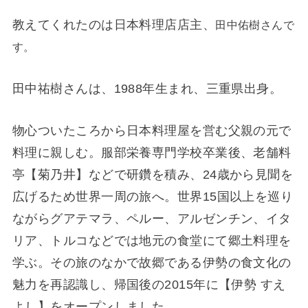
教えてくれたのは日本料理店店主、
田中佑樹さんで
す。
田中祐樹さんは、1988年生まれ、三重県出身。
物心ついたころから日本料理屋を営む父親の元で
料理に親しむ。服部栄養専門学校卒業後、老舗料
亭【菊乃井】などで研鑽を積み、24歳から見聞を
広げるため世界一周の旅へ。世界15国以上を巡り
ながらグアテマラ、ペルー、アルゼンチン、イタ
リア、トルコなどでは地元の食堂にて郷土料理を
学ぶ。その旅のなかで故郷である伊勢の食文化の
魅力を再認識し、帰国後の2015年に【伊勢 すえ
よし】をオープンしました。