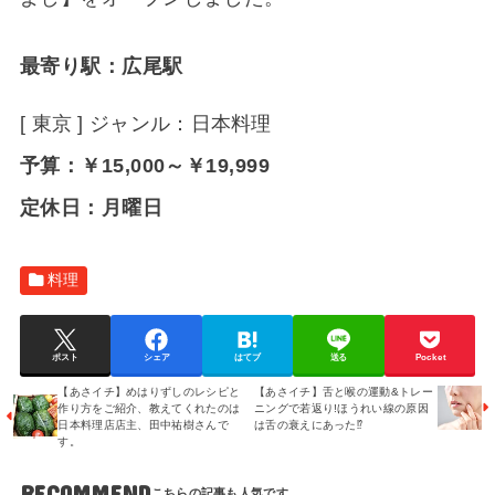
最寄り駅：
広尾駅
[
東京
] ジャンル：
日本料理
予算：￥15,000～￥19,999
定休日：月曜日
料理
ポスト
シェア
はてブ
送る
Pocket
【あさイチ】めはりずしのレシピと
【あさイチ】舌と喉の運動&トレー
作り方をご紹介、教えてくれたのは
ニングで若返り!ほうれい線の原因
日本料理店店主、田中祐樹さんで
は舌の衰えにあった⁉
す。
RECOMMEND