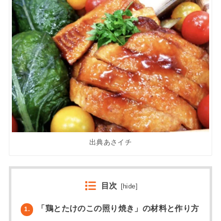
出典あさイチ
目次
[
hide
]
「鶏とたけのこの照り焼き」の材料と作り方
1.