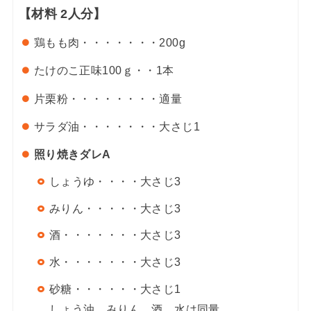
【材料
2人分】
鶏もも肉・・・・・・・
200g
たけのこ
正味100ｇ・・
1本
片栗粉・・・・・・・・
適量
サラダ油・・・・・・・
大さじ1
照り焼きダレA
しょうゆ・・・・
大さじ3
みりん・・・・・
大さじ3
酒・・・・・・・
大さじ3
水・・・・・・・
大さじ3
砂糖・・・・・・
大さじ1
しょう油、みりん、酒、水は同量