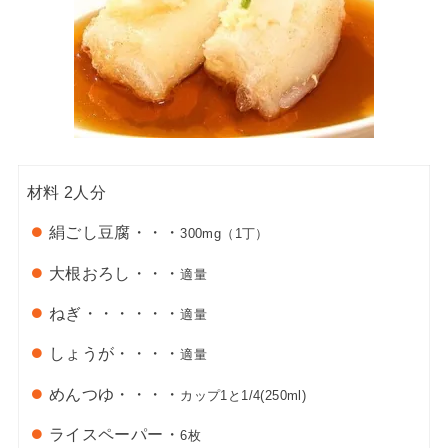
材料
2人分
絹ごし豆腐・・・
300mg（1丁）
大根おろし・・・
適量
ねぎ・・・・・・
適量
しょうが・・・・
適量
めんつゆ・・・・
カップ1と1/4(250ml)
ライスペーパー・
6枚