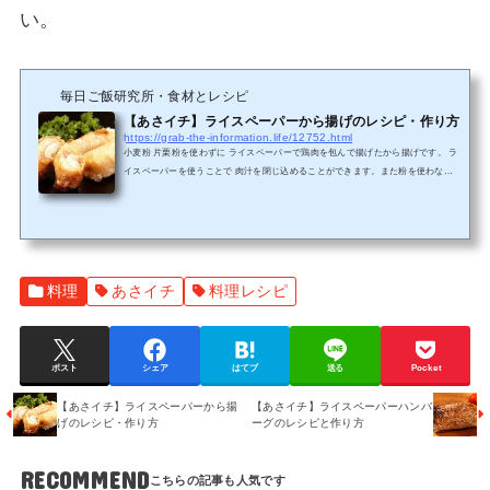
い。
毎日ご飯研究所・食材とレシピ
【あさイチ】ライスペーパーから揚げのレシピ・作り方
https://grab-the-information.life/12752.html
小麦粉 片栗粉を使わずに ライスペーパーで鶏肉を包んで揚げたから揚げです。 ラ
イスペーパーを使うことで 肉汁を閉じ込めることができます。また粉を使わない
ので手が汚れず簡単です。ライスペーパーで包んで揚げるから揚げなんて、発想が
すごいですね(^^♪ライスペーパーから揚げ材料材料 4人分 鶏もも肉・・・・2枚 A
酒・・・・・・・大さじ4 濃い口しょうゆ・大さじ2 にんにく・・・・小さじ2 し
ょうが・・・・小さじ2 塩・・・・・・・適量 こしょう・・・・適量 ライスペー
パー・・・8枚ライスペーパーから揚げのつくり...
料理
あさイチ
料理レシピ
ポスト
シェア
はてブ
送る
Pocket
【あさイチ】ライスペーパーから揚
【あさイチ】ライスペーパーハンバ
げのレシピ・作り方
ーグのレシピと作り方
RECOMMEND