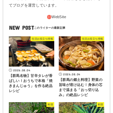
てブログを運営しています。
NEW POST
生活お役立ち情報
生活お役立ち情報
2026.08.04
2026.08.04
【群馬名物】甘辛タレが香
【群馬の郷土料理】野菜の
ばしい！おうちで本格「焼
旨味が溶け込む！身体の芯
きまんじゅう」を作る絶品
まで温まる「おっ切り込
レシピ
み」の絶品レシピ
料理
料理