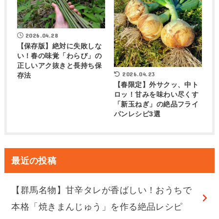
2026.04.28
【保存版】絶対に失敗しな
い！春の味覚「わらび」の
正しいアク抜きと長持ち保
2026.04.23
存法
【春限定】外サクッ、中ト
ロッ！甘みを味わい尽くす
「新玉ねぎ」の絶品フライ
パンレシピ3選
最近の投稿
【群馬名物】甘辛タレが香ばしい！おうちで
本格「焼きまんじゅう」を作る絶品レシピ