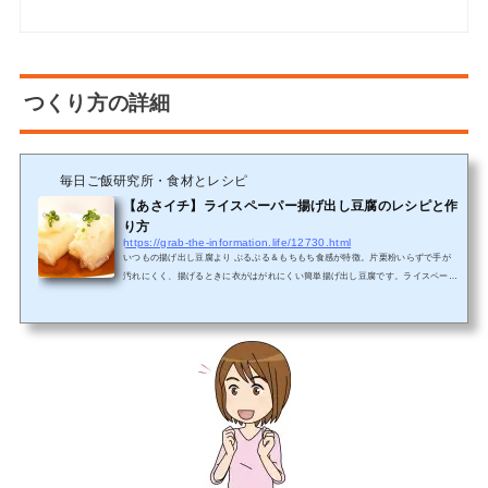
つくり方の詳細
毎日ご飯研究所・食材とレシピ
【あさイチ】ライスペーパー揚げ出し豆腐のレシピと作
り方
https://grab-the-information.life/12730.html
いつもの揚げ出し豆腐より ぷるぷる＆もちもち食感が特徴。片栗粉いらずで手が
汚れにくく、揚げるときに衣がはがれにくい簡単揚げ出し豆腐です。ライスペーパ
ーで包んで揚げるだけなので、簡単ですね。【あさイチ】ライスペーパー揚げ出し
の材料材料 2人分 絹ごし豆腐・・・300mg（1丁） 大根おろし・・・適量 ね
ぎ・・・・・・適量 しょうが・・・・適量 めんつゆ・・・・カップ1と1/4(250ml)
ライスペーパー・6枚つくり方の詳細1絹ごし豆腐はキッチンペーパーで包み、電子
レンジで 500Wで1分30秒 温めて水けをきる。しっかり水...