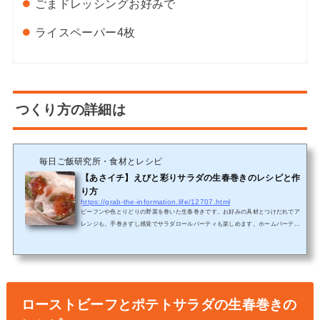
ごまドレッシング
お好みで
ライスペーパー
4枚
つくり方の詳細は
毎日ご飯研究所・食材とレシピ
【あさイチ】えびと彩りサラダの生春巻きのレシピと作
り方
https://grab-the-information.life/12707.html
ビーフンや色とりどりの野菜を巻いた生春巻きです。お好みの具材とつけだれでア
レンジも。手巻きずし感覚でサラダロールパーティも楽しめます。ホームパーティ
ーでも生春巻きは大活躍しますよ(^^♪えびと彩りサラダの生春巻き、材料と作り方
材料 2人分 ビーフン・・・・・10g えび・・・・・・・4匹 サニーレタス・・・10
枚 レッドオニオン・・20g にんじん・・・・・20g 黄パプリカ・・・・2個 チリソ
ース・・・・お好みで ごまドレッシング・お好みで ライスペーパー・・4枚つくり
方1ビーフンはたっぷりのお湯で約 7 分ゆで...
ローストビーフとポテトサラダの生春巻きの