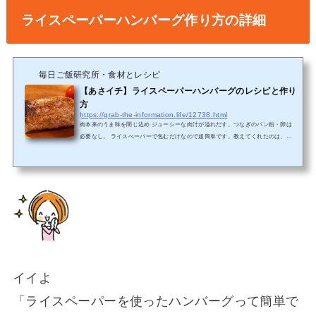
ライスペーパーハンバーグ作り方の詳細
毎日ご飯研究所・食材とレシピ
【あさイチ】ライスペーパーハンバーグのレシピと作り
方
https://grab-the-information.life/12738.html
肉本来のうま味を閉じ込め ジューシーな肉汁が溢れだす。つなぎのパン粉・卵は
必要なし。 ライスぺーパーで包むだけなので超簡単です。教えてくれたのは、食
品メーカー マーケティング部「獅子原里実」さんです。ケンミンキッチン・一日
一レシピ開発チーム 編集長。ライスペーパーハンバーグの材料材料 2人分 合いび
き肉・・・・250g たまねぎ・・・・・1/2コ 塩・・・・・・・・適量 こしょ
う・・・・・適量 デミグラスソースお好みで ライスペーパー・・2枚ライスペーパ
ーハンバーグのつくり方の詳細1たまねぎはみじん切りに...
イイよ
「ライスペーパーを使ったハンバーグって簡単で