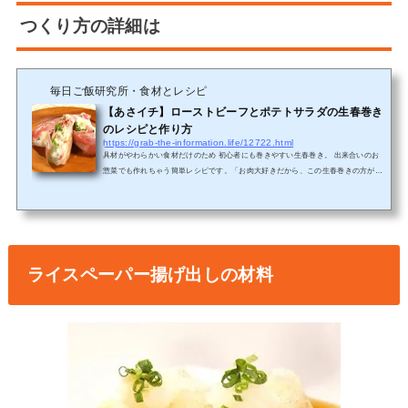
つくり方の詳細は
毎日ご飯研究所・食材とレシピ
【あさイチ】ローストビーフとポテトサラダの生春巻き
のレシピと作り方
https://grab-the-information.life/12722.html
具材がやわらかい食材だけのため 初心者にも巻きやすい生春巻き。 出来合いのお
惣菜でも作れちゃう簡単レシピです。「お肉大好きだから、この生春巻きの方がい
いな～自分で巻いて食べてみたい(^^♪」ローストビーフとポテトサラダの生春巻き
のレシピ具材がやわらかい食材だけのため 初心者にも巻きやすい生春巻き。 出来
合いのお惣菜でも作れちゃう簡単レシピです。ローストビーフとポテトサラダの生
春巻きの材料材料 2人分 ローストビーフ・・・6枚 赤パプリカ・・・・・2個 ポテ
トサラダ・・・・60g ベビーリーフ・・・・適量 ロ...
ライスペーパー揚げ出しの材料