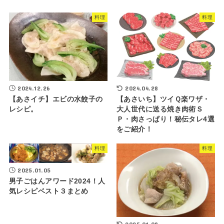
料理
料理
2024.12.26
2024.04.28
【あさイチ】エビの水餃子の
【あさいち】ツイＱ楽ワザ・
レシピ。
大人世代に送る焼き肉術Ｓ
Ｐ・肉さっぱり！秘伝タレ4選
をご紹介！
料理
料理
2025.01.05
男子ごはんアワード2024！人
気レシピベスト３まとめ