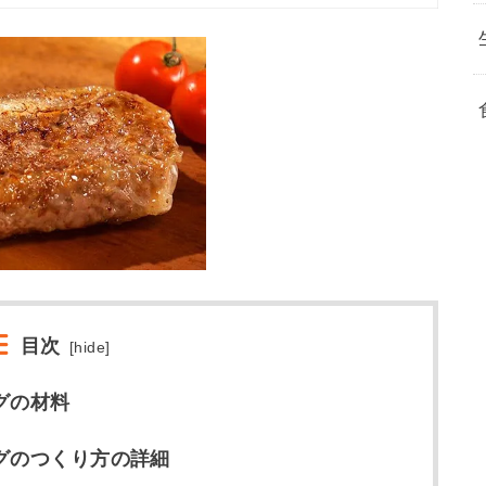
目次
[
hide
]
グの材料
グのつくり方の詳細