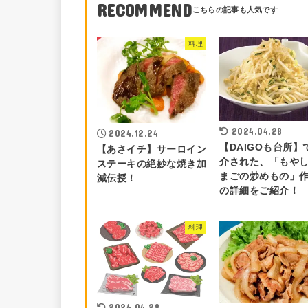
RECOMMEND
料理
2024.04.28
2024.12.24
【DAIGOも台所】
【あさイチ】サーロイン
介された、「もや
ステーキの絶妙な焼き加
まごの炒めもの」
減伝授！
の詳細をご紹介！
料理
2024.04.28