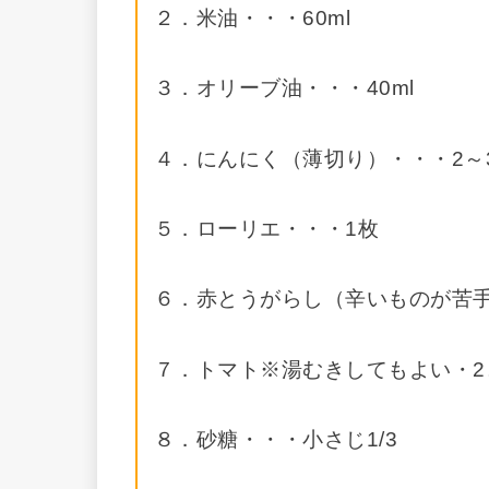
２．米油・・・60ml
３．オリーブ油・・・40ml
４．にんにく（薄切り）・・・2～
５．ローリエ・・・1枚
６．赤とうがらし（辛いものが苦手
７．トマト※湯むきしてもよい・2
８．砂糖・・・小さじ1/3