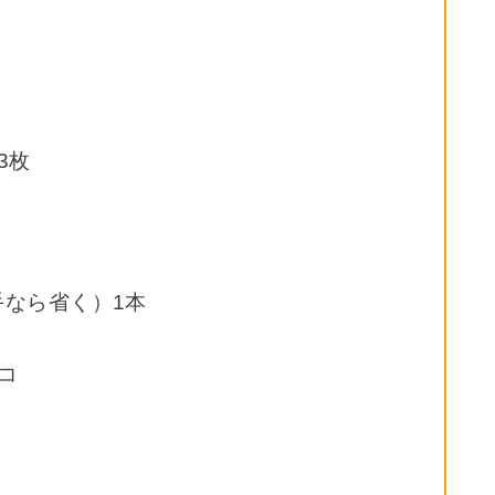
3枚
なら省く）1本
コ