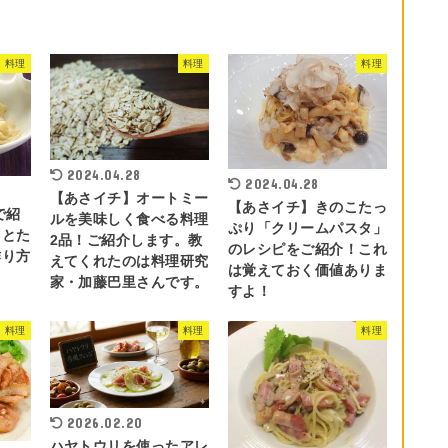
料理
料理
料理
2024.04.28
2024.04.28
【あさイチ】オートミー
【あさイチ】きのこたっ
で紹
ルを美味しく食べる料理
ぷり「クリームパスタ」
しとた
2品！ご紹介します。教
のレシピをご紹介！これ
作り方
えてくれたのは料理研究
は覚えておく価値ありま
家・加藤巴里さんです。
すよ！
料理
料理
料理
2026.02.20
ハヤトウリを使ったアレ