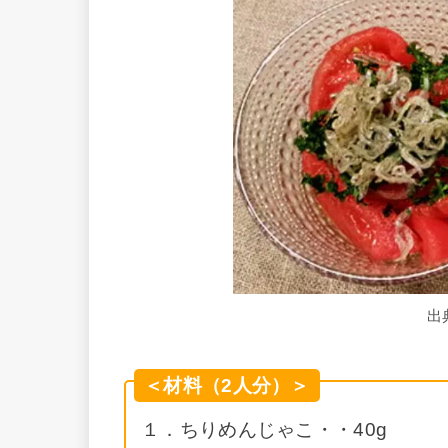
出
＜材料（2人分）＞
１．ちりめんじゃこ・・40g