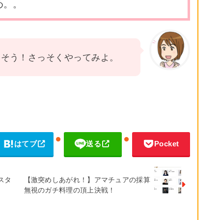
め。。
えそう！さっそくやってみよ。
はてブ
送る
Pocket
スタ
【激突めしあがれ！】アマチュアの採算
無視のガチ料理の頂上決戦！