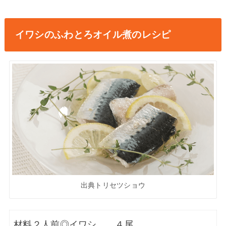
イワシのふわとろオイル煮のレシピ
出典トリセツショウ
材料２人前
◎イワシ ４尾