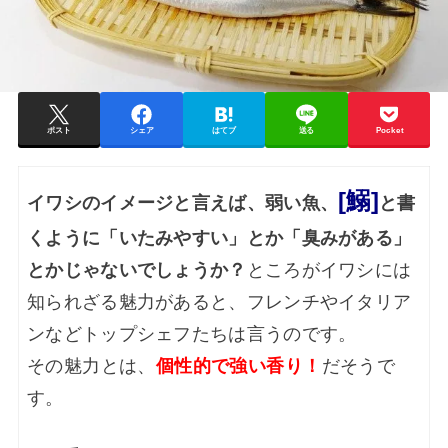
ポスト
シェア
はてブ
送る
Pocket
[鰯]
イワシのイメージと言えば、弱い魚、
と書
くように「いたみやすい」とか「臭みがある」
とかじゃないでしょうか？
ところがイワシには
知られざる魅力があると、フレンチやイタリア
ンなどトップシェフたちは言うのです。
その魅力とは、
個性的で強い香り！
だそうで
す。