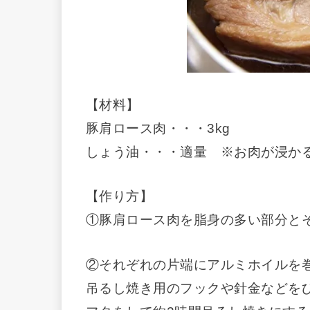
【材料】
豚肩ロース肉・・・3kg
しょう油・・・適量 ※お肉が浸か
【作り方】
①豚肩ロース肉を脂身の多い部分と
②それぞれの片端にアルミホイルを
吊るし焼き用のフックや針金などを