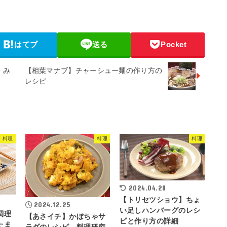
はてブ
送る
Pocket
・み
【相葉マナブ】チャーシュー麺の作り方の
レシピ
料理
料理
料理
2024.04.28
【トリセツショウ】ちょ
2024.12.25
い足しハンバーグのレシ
調理
【あさイチ】かぼちゃサ
ピと作り方の詳細
たま
ラダのレシピ、料理研究