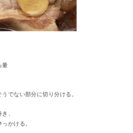
る量
そうでない部分に切り分ける。
巻き、
ひっかける。