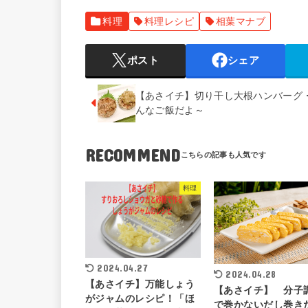
料理
料理レシピ
相葉マナブ
ポスト
シェア
【あさイチ】切り干し大根ハンバーグ
んなご飯だよ～
RECOMMEND
料理
2024.04.27
2024.04.28
【あさイチ】万能しょう
【あさイチ】 分子
がジャムのレシピ！「ほ
で巻かないだし巻き