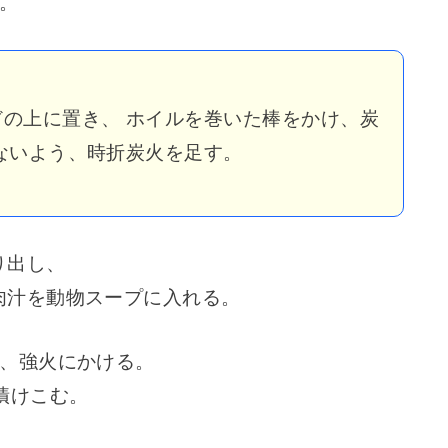
。
の上に置き、 ホイルを巻いた棒をかけ、炭
ないよう、時折炭火を足す。
り出し、
肉汁を動物スープに入れる。
れ、強火にかける。
漬けこむ。