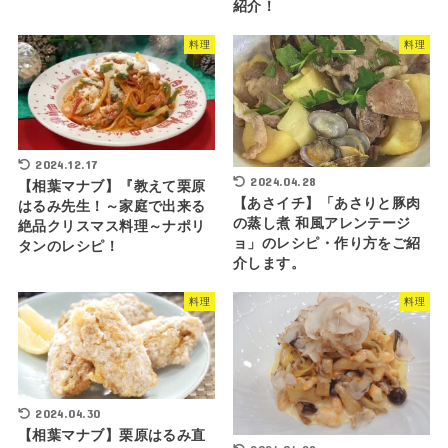
紹介！
料理
料理
2024.12.17
2024.04.28
【相葉マナブ】『教えて栗原
【あさイチ】「あさりと豚肉
はるみ先生！～家庭で出来る
の蒸し煮 和風アレンテージ
絶品クリスマス料理～ナポリ
ョ」のレシピ・作り方をご紹
タンのレシピ！
介します。
料理
料理
2024.04.30
【相葉マナブ】栗原はるみ直