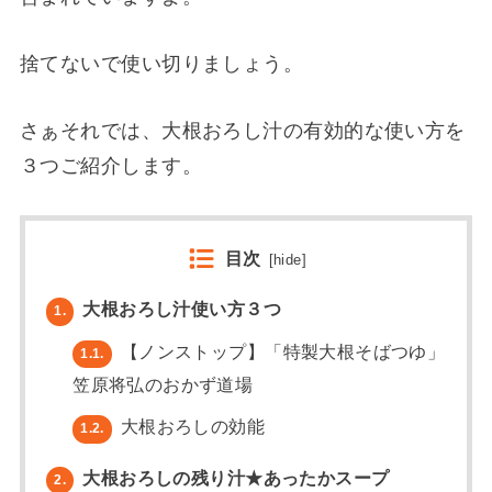
捨てないで使い切りましょう。
さぁそれでは、大根おろし汁の有効的な使い方を
３つご紹介します。
目次
[
hide
]
大根おろし汁使い方３つ
1.
【ノンストップ】「特製大根そばつゆ」
1.1.
笠原将弘のおかず道場
大根おろしの効能
1.2.
大根おろしの残り汁★あったかスープ
2.