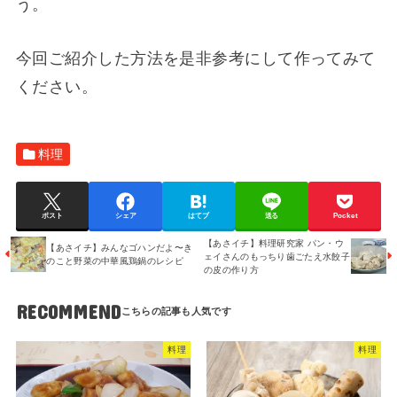
う。
今回ご紹介した方法を是非参考にして作ってみて
ください。
料理
ポスト
シェア
はてブ
送る
Pocket
【あさイチ】料理研究家 パン・ウ
【あさイチ】みんなゴハンだよ〜き
ェイさんのもっちり歯ごたえ水餃子
のこと野菜の中華風鶏鍋のレシピ
の皮の作り方
RECOMMEND
料理
料理