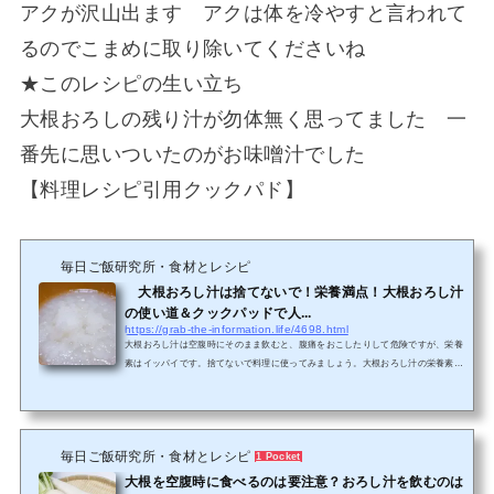
アクが沢山出ます アクは体を冷やすと言われて
るのでこまめに取り除いてくださいね
★このレシピの生い立ち
大根おろしの残り汁が勿体無く思ってました 一
番先に思いついたのがお味噌汁でした
【料理レシピ引用クックパド】
毎日ご飯研究所・食材とレシピ
大根おろし汁は捨てないで！栄養満点！大根おろし汁
の使い道＆クックパッドで人...
https://grab-the-information.life/4698.html
大根おろし汁は空腹時にそのまま飲むと、腹痛をおこしたりして危険ですが、栄養
素はイッパイです。捨てないで料理に使ってみましょう。大根おろし汁の栄養素と
効能大根おろしの汁には次のような栄養素が入っているんです。これらは食べ物を
消化するために必要な酵素なんです。１、アミラーゼ（ジアスターゼともいう）★
ジアスターゼという酵素はデンプン分解酵素２、プロテアーゼ★プロテアーゼはタ
ンパク質を分解する酵素３、リパーゼ★リパーゼ脂肪を分解してくれる酵素４、オ
毎日ご飯研究所・食材とレシピ
1 Pocket
キシターゼ★オキシターゼは発ガン性物質を分解してくれる酵...
大根を空腹時に食べるのは要注意？おろし汁を飲むのは