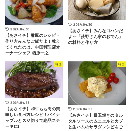
2024.04.30
2024.04.30
【あさイチ】みんなゴハンだ
【あさイチ】酢豚のレシピ・
よ～「荻野さん家のおでん」
作り方みんなご飯だよ！教え
の材料と作り方
てくれたのは、中国料理店オ
ーナーシェフ 栖原一之
料理
料理
2024.04.28
2024.04.28
【あさイチ】和牛もも肉の美
味しい食べ方レシピ！パイナ
【あさイチ】目玉焼きのタル
ップルとスジ切りで絶品ステ
タルソースのムニエルとカブ
ーキに!
と生ハムのサラダレシピをご