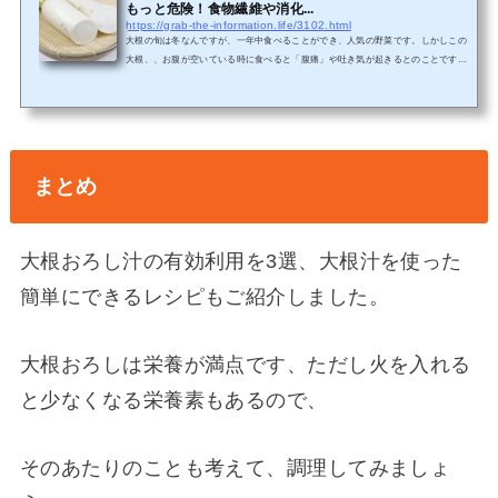
もっと危険！食物繊維や消化...
https://grab-the-information.life/3102.html
大根の旬は冬なんですが、一年中食べることができ、人気の野菜です。しかしこの
大根、、お腹が空いている時に食べると「腹痛」や吐き気が起きるとのことです。
ザ、世界仰天ニュースでは「おろし汁を空腹時に飲んで、急激な腹痛を起こし失
神！」「えっ！そんなこと初めて聞いた」そんな方の為にその原因を調査してみま
した。「大根を食べると腹痛？そんなことがあるんですか？大根サラダとか大根お
ろしは良く食べるんですけど。」「腹痛になったことはないですよ。」大根を空腹
時に食べると腹痛になる？そうですよね、めったに腹痛にな...
まとめ
大根おろし汁の有効利用を3選、大根汁を使った
簡単にできるレシピもご紹介しました。
大根おろしは栄養が満点です、ただし火を入れる
と少なくなる栄養素もあるので、
そのあたりのことも考えて、調理してみましょ